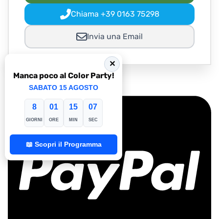
Chiama +39 0163 75298
Invia una Email
✕
Pagamenti sicuri con:
Manca poco al Color Party!
SABATO 15 AGOSTO
8
01
15
05
GIORNI
ORE
MIN
SEC
📖 Scopri il Programma