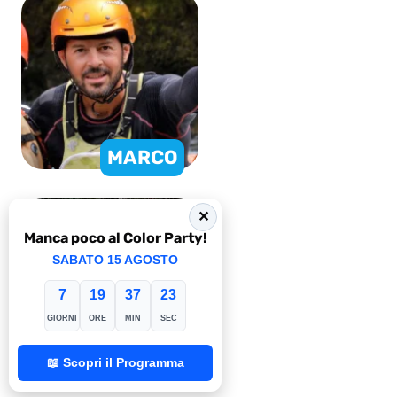
MARCO
✕
Manca poco al Color Party!
SABATO 15 AGOSTO
7
19
37
22
GIORNI
ORE
MIN
SEC
LUCA
📖 Scopri il Programma