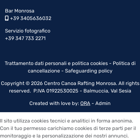
Bar Monrosa
+39 3405636032
Servizio fotografico
+39 347 733 2271
Trattamento dati personali e politica cookies
-
Politica di
cancellazione
-
Safeguarding policy
Copyright © 2026 Centro Canoa Rafting Monrosa. All rights
reserved. P.IVA 01922530025 - Balmuccia, Val Sesia
Created with love by:
ORA
-
Admin
Il sito utilizza cookies tecnici e analitici in forma anonima.
Con il tuo permesso carichiamo cookies di terze parti per il
monitoraggio e la personalizzazione dei nostri annunci.