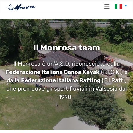
Seleziona
Il Monrosa team
Il Monrosa è un’A.S.D. riconosciuta dalla
Federazione Italiana Canoa Kayak
(F.I.C.K.) e
dalla
Federazione Italiana Rafting
(F.I.Raft),
che promuove gli sport fluviali in Valsesia dal
1990.