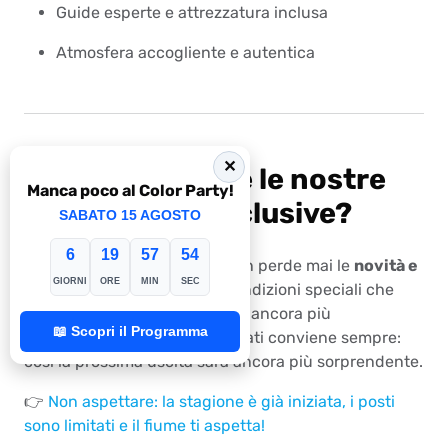
Guide esperte e attrezzatura inclusa
Atmosfera accogliente e autentica
✕
Vuoi scoprire le nostre
Manca poco al Color Party!
offerte esclusive?
SABATO 15 AGOSTO
6
19
57
54
Chi ci segue regolarmente non perde mai le
novità e
GIORNI
ORE
MIN
SEC
le promozioni stagionali
: condizioni speciali che
rendono l’avventura sul fiume ancora più
📖 Scopri il Programma
conveniente. Restare aggiornati conviene sempre:
così la prossima uscita sarà ancora più sorprendente.
👉
Non aspettare: la stagione è già iniziata, i posti
sono limitati e il fiume ti aspetta!