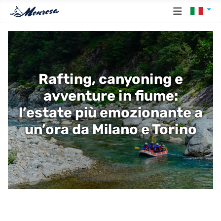
Seleziona
Rafting, canyoning e
avventure in fiume:
l’estate più emozionante a
un’ora da Milano e Torino