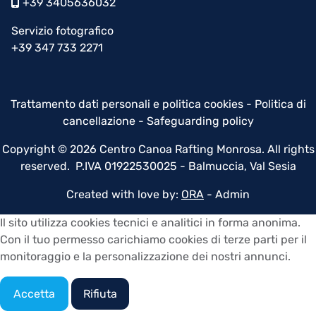
+39 3405636032
Servizio fotografico
+39 347 733 2271
Trattamento dati personali e politica cookies
-
Politica di
cancellazione
-
Safeguarding policy
Copyright © 2026 Centro Canoa Rafting Monrosa. All rights
reserved. P.IVA 01922530025 - Balmuccia, Val Sesia
Created with love by:
ORA
-
Admin
Il sito utilizza cookies tecnici e analitici in forma anonima.
Con il tuo permesso carichiamo cookies di terze parti per il
monitoraggio e la personalizzazione dei nostri annunci.
Accetta
Rifiuta