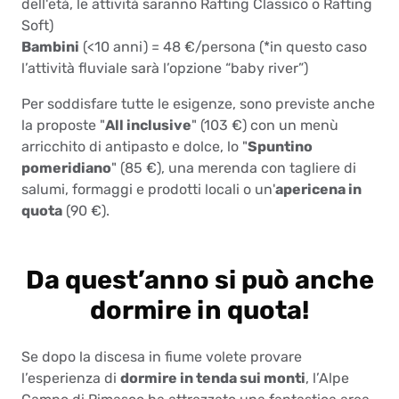
dell'età, le attività saranno Rafting Classico o Rafting
Soft)
Bambini
(<10 anni) = 48 €/persona (*in questo caso
l’attività fluviale sarà l’opzione “baby river”)
Per soddisfare tutte le esigenze, sono previste anche
la proposte "
All inclusive
" (103 €) con un menù
arricchito di antipasto e dolce, lo "
Spuntino
pomeridiano
" (85 €), una merenda con tagliere di
salumi, formaggi e prodotti locali o un'
apericena in
quota
(90 €).
Da quest’anno si può anche
dormire in quota!
Se dopo la discesa in fiume volete provare
l’esperienza di
dormire in tenda sui monti
, l’Alpe