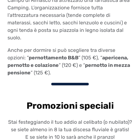
Campo di Rimasco ha attrezzato una fantastica area
Camping. L’organizzazione fornisce tutta
l’attrezzatura necessaria (tende complete di
materassi, sacchi letto, sacchi lenzuolo e cuscini) e
ogni tenda è posta su piazzola in legno isolata dal
suolo.
Anche per dormire si può scegliere tra diverse
opzioni: “
pernottamento B&B
” (105 €), “
apericena,
pernotto e colazione
” (120 €) e “
pernotto in mezza
pensione
” (125 €).
Promozioni speciali
Stai festeggiando il tuo addio al celibato (o nubilato)?
se siete almeno in 8 la tua discesa fluviale è gratis!
E se siete in 10 lo sarà anche il pranzo!