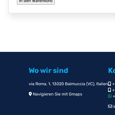
Wo wir sind
K
via Roma, 1, 13020 Balmuccia (VC), Italien
+
+
Navigieren Sie mit Gmaps
+
i