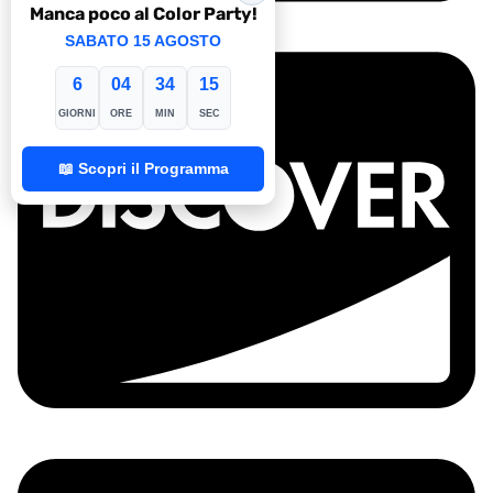
Manca poco al Color Party!
SABATO 15 AGOSTO
6
04
34
14
GIORNI
ORE
MIN
SEC
📖 Scopri il Programma