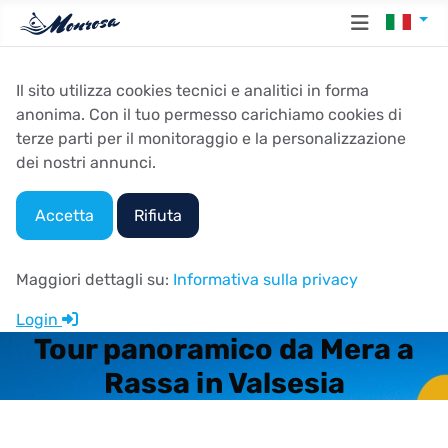
Seleziona
Il sito utilizza cookies tecnici e analitici in forma
anonima. Con il tuo permesso carichiamo cookies di
terze parti per il monitoraggio e la personalizzazione
dei nostri annunci.
Accetta
Rifiuta
Maggiori dettagli su:
Informativa sulla privacy
Login
Tour panoramico da Mera a
Rassa in Valsesia