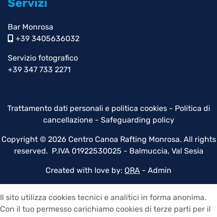
Servizi
Bar Monrosa
+39 3405636032
Servizio fotografico
+39 347 733 2271
Trattamento dati personali e politica cookies
-
Politica di
cancellazione
-
Safeguarding policy
Copyright © 2026 Centro Canoa Rafting Monrosa. All rights
reserved. P.IVA 01922530025 - Balmuccia, Val Sesia
Created with love by:
ORA
-
Admin
Il sito utilizza cookies tecnici e analitici in forma anonima.
Con il tuo permesso carichiamo cookies di terze parti per il