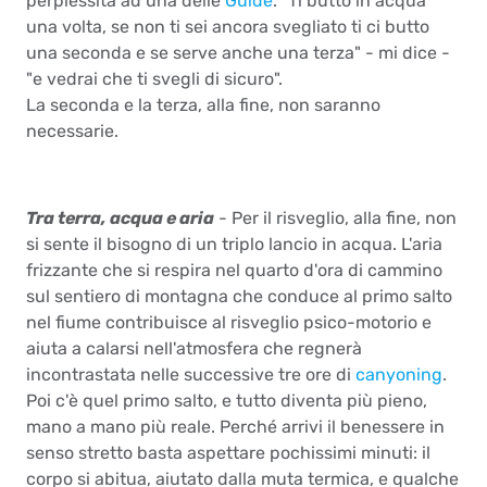
perplessità ad una delle
Guide
. "Ti butto in acqua
una volta, se non ti sei ancora svegliato ti ci butto
una seconda e se serve anche una terza" - mi dice -
"e vedrai che ti svegli di sicuro".
La seconda e la terza, alla fine, non saranno
necessarie.
Tra terra, acqua e aria
- Per il risveglio, alla fine, non
si sente il bisogno di un triplo lancio in acqua. L'aria
frizzante che si respira nel quarto d'ora di cammino
sul sentiero di montagna che conduce al primo salto
nel fiume contribuisce al risveglio psico-motorio e
aiuta a calarsi nell'atmosfera che regnerà
incontrastata nelle successive tre ore di
canyoning
.
Poi c'è quel primo salto, e tutto diventa più pieno,
mano a mano più reale. Perché arrivi il benessere in
senso stretto basta aspettare pochissimi minuti: il
corpo si abitua, aiutato dalla muta termica, e qualche