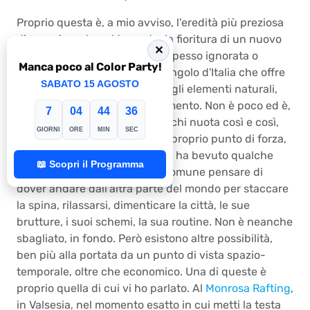
Proprio questa è, a mio avviso, l'eredità più preziosa
di una giornata nel torrente: la fioritura di un nuovo
✕
patto con una natura troppo spesso ignorata o
Manca poco al Color Party!
dimenticata in un silenzioso angolo d'Italia che offre
SABATO 15 AGOSTO
possibilità riconciliazione con gli elementi naturali,
oltre che svago, relax, divertimento. Non è poco ed è,
7
04
44
35
potenzialmente, per tutti: per chi nuota così e così,
GIORNI
ORE
MIN
SEC
per chi non fa dell'atletismo il proprio punto di forza,
ed anche per chi la sera prima ha bevuto qualche
📖 Scopri il Programma
birra qua e là. È abbastanza comune pensare di
dover andare dall'altra parte del mondo per staccare
la spina, rilassarsi, dimenticare la città, le sue
brutture, i suoi schemi, la sua routine. Non è neanche
sbagliato, in fondo. Però esistono altre possibilità,
ben più alla portata da un punto di vista spazio-
temporale, oltre che economico. Una di queste è
proprio quella di cui vi ho parlato. Al
Monrosa Rafting
,
in Valsesia, nel momento esatto in cui metti la testa