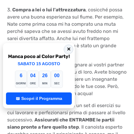
3.
Compra a lei o lui l'attrezzatura
, cosicché possa
avere una buona esperienza sul fiume. Per esempio,
Nate come prima cosa mi ha comprato una muta
perché sapeva che se avessi avuto freddo non mi
sarei divertita affatto. Anche lui nel frattempo
indossava la sua muta. Questo è stato un grande
✕
punto a suo favore!
Manca poco al Color Party!
SABATO 15 AGOSTO
4.
Spostati dai riflettori
. Insegnare ai vostri partner
non è una cosa su di voi, ma su di loro. Avete bisogno
6
04
26
00
di trovare un equilibrio tra l'essere un insegnante
GIORNI
ORE
MIN
SEC
efficace e fare lo scemo facendo le tue cose. Però,
non esagerare nel fare il figo in acqua!
📖 Scopri il Programma
5. Lavorate insieme per creare un set di esercizi su
cui lavorare e perfezionarsi prima di passare al livello
successivo.
Assicurati che ENTRAMBE le partii
siano pronte a fare quello step
. Il canoista esperto