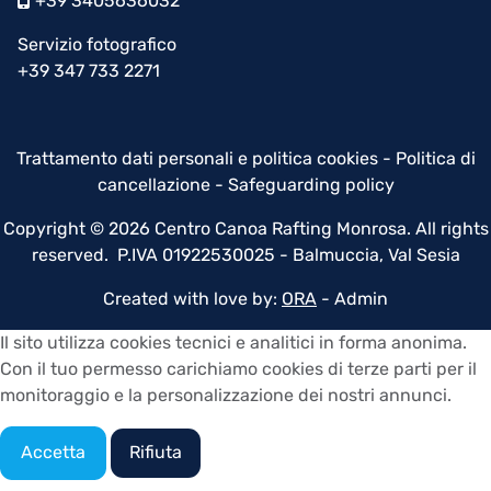
+39 3405636032
Servizio fotografico
+39 347 733 2271
Trattamento dati personali e politica cookies
-
Politica di
cancellazione
-
Safeguarding policy
Copyright © 2026 Centro Canoa Rafting Monrosa. All rights
reserved. P.IVA 01922530025 - Balmuccia, Val Sesia
Created with love by:
ORA
-
Admin
Il sito utilizza cookies tecnici e analitici in forma anonima.
Con il tuo permesso carichiamo cookies di terze parti per il
monitoraggio e la personalizzazione dei nostri annunci.
Accetta
Rifiuta