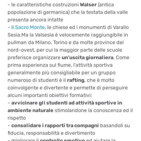
- le caratteristiche costruzioni
Walser
(antica
popolazione di germanica) che la testata della valle
presenta ancora intatte
-
Il Sacro Monte
, le chiese ed i monumenti di Varallo
Sesia.Ma la Valsesia è velocemente raggiungibile in
pullman da Milano, Torino e da molte province del
nord-ovest, per cui la maggior parte delle scuole
preferisce organizzare
un'uscita giornaliera
. Come
prima esperienza sul fiume, l'attività sportiva
generalmente più consigliabile per un gruppo
numeroso di studenti è il
rafting
, che è molto
coinvolgente e divertente e permette di perseguire
alcuni importanti obiettivi formativi:
-
avvicinare gli studenti ad attività sportive in
ambiente naturale
stimolandone la conoscenza ed il
rispetto
-
consolidare i rapporti tra compagni
basandoli su
fiducia, responsabilità e divertimento
- migliorare il
controllo emotivo
ed aiutare la