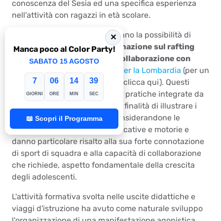
conoscenza del Sesia ed una specifica esperienza
nell'attività con ragazzi in età scolare.
Da qualche anno i docenti hanno la possibilità di
✕
partecipare a
giornate di formazione sul rafting
Manca poco al Color Party!
che vengono organizzate
in collaborazione con
SABATO 15 AGOSTO
l'Ufficio Scolastico Regionale per la Lombardia
(per un
7
06
14
38
resoconto sull'ultima edizione clicca
qui
). Questi
incontri, che prevedono prove pratiche integrate da
GIORNI
ORE
MIN
SEC
spiegazioni teoriche, hanno la finalità di illustrare i
valori formativi del rafting, considerandone le
📖 Scopri il Programma
componenti psicologiche, educative e motorie e
danno particolare risalto alla sua forte connotazione
di sport di squadra e alla capacità di collaborazione
che richiede, aspetto fondamentale della crescita
degli adolescenti.
L'attività formativa svolta nelle uscite didattiche e
viaggi d'istruzione ha avuto come naturale sviluppo
l'organizzazione di una manifestazione agonistica.