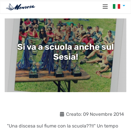
Seleziona
Si va a scuola anche sul
Sesia!
Det
Creato: 09 Novembre 2014
"Una discesa sul fiume con la scuola??!!" Un tempo