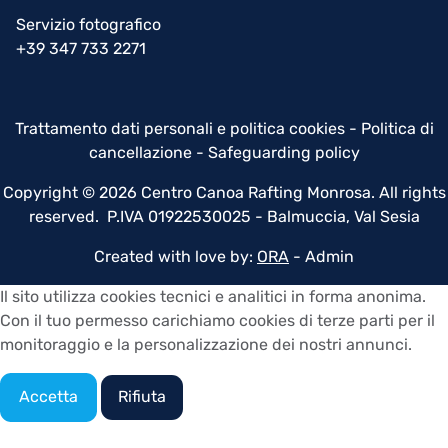
Servizio fotografico
+39 347 733 2271
Trattamento dati personali e politica cookies
-
Politica di
cancellazione
-
Safeguarding policy
Copyright © 2026 Centro Canoa Rafting Monrosa. All rights
reserved. P.IVA 01922530025 - Balmuccia, Val Sesia
Created with love by:
ORA
-
Admin
Il sito utilizza cookies tecnici e analitici in forma anonima.
Con il tuo permesso carichiamo cookies di terze parti per il
monitoraggio e la personalizzazione dei nostri annunci.
Accetta
Rifiuta