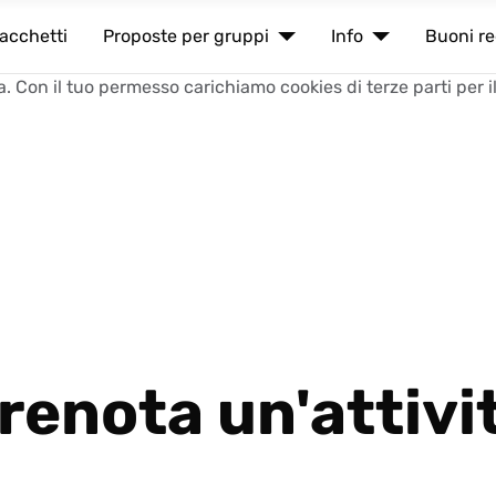
acchetti
Proposte per gruppi
Info
Buoni re
ima. Con il tuo permesso carichiamo cookies di terze parti per 
renota un'attivi