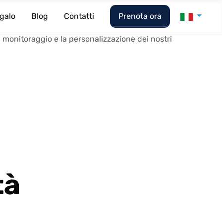
Seleziona la
galo
Blog
Contatti
Prenota ora
il monitoraggio e la personalizzazione dei nostri
tà