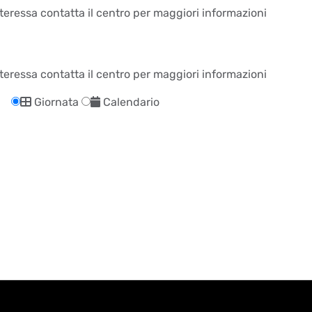
interessa contatta il centro per maggiori informazioni
interessa contatta il centro per maggiori informazioni
Giornata
Calendario